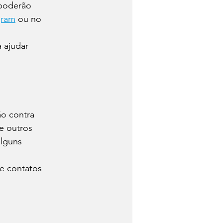
poderão 
gram
 ou no 
 ajudar 
o contra 
e outros 
alguns 
e contatos 