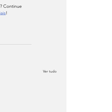
s? Continue 
ais
!
Ver tudo