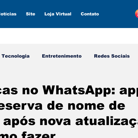
otícias
Site
Loja Virtual
Contato
Tecnologia
Entretenimento
Redes Sociais
s ferramentas
Estratégias
Inteligência Artifici
as no WhatsApp: ap
reserva de nome de
 após nova atualizaç
mo fazer