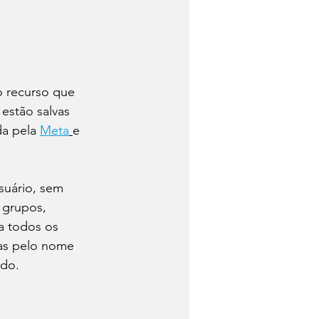
 recurso que 
estão salvas 
a pela 
Meta
e 
suário, sem 
 grupos, 
a todos os 
as pelo nome 
ido.