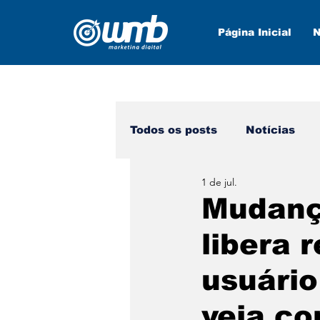
Página Inicial
N
Todos os posts
Notícias
1 de jul.
Marketing Digital
Nova
Mudanç
libera 
usuário
veja co