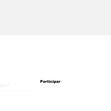
alizações do blog
WMB Marketing Digital:
WMB
Participar
agência brasileira na
con
Itália com estratégias
Itál
para crescimento
int
internacional