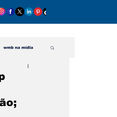
wmb na mídia
al
p
ão;