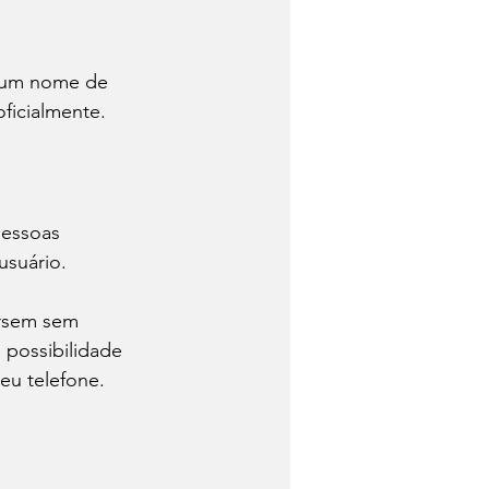
r um nome de 
oficialmente.
pessoas 
usuário.
rsem sem 
 possibilidade 
eu telefone.