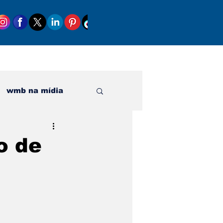
wmb na mídia
al
o de