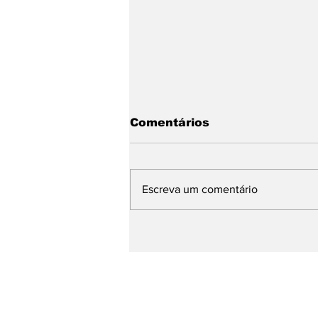
Comentários
Escreva um comentário
A nova busca já
começou: sua empresa
está preparada?