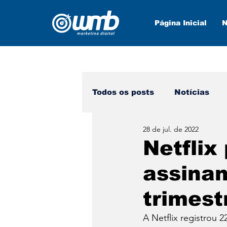
Página Inicial
N
Todos os posts
Notícias
28 de jul. de 2022
Marketing Digital
Nova
Netflix
assina
trimest
A Netflix registrou 2