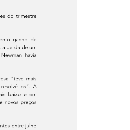
s do trimestre 
lento ganho de 
, a perda de um 
 Newman havia 
esa “teve mais 
solvê-los“. A 
is baixo e em 
e novos preços 
tes entre julho 