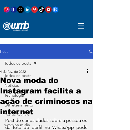
Post
Todos os posts
4 de fev. de 2022
Todos os posts
Nova moda do
Notícias
Instagram facilita a
Tecnologia
ação de criminosos na
Entretenimento
internet
Redes Sociais
Post de curiosidades sobre a pessoa ou 
wmb na mídia
da foto do perfil no WhatsApp pode 