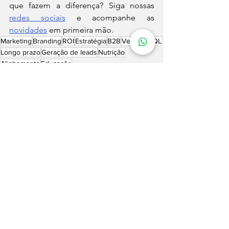
que fazem a diferença? Siga nossas 
redes sociais
 e acompanhe as 
novidades
 em primeira mão.
Marketing
Branding
ROI
Estratégia
B2B
Vendas
MQL
Longo prazo
Geração de leads
Nutrição
Alinhamento
Educação
Notícias
Ver tudo
Posts recentes