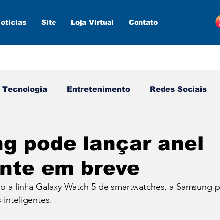
otícias
Site
Loja Virtual
Contato
Tecnologia
Entretenimento
Redes Sociais
s ferramentas
Estratégias
Inteligência Artifici
g pode lançar anel
ente em breve
do a linha Galaxy Watch 5 de smartwatches, a Samsung p
inteligentes.