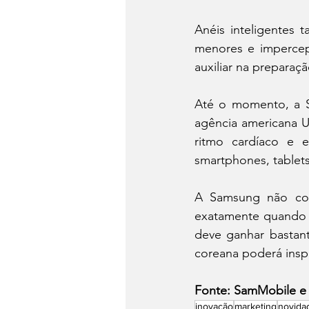
Anéis inteligentes 
menores e imperceptí
auxiliar na prepara
Até o momento, a Sa
agência americana U
ritmo cardíaco e 
smartphones, tablets
A Samsung não con
exatamente quando e
deve ganhar bastan
coreana poderá inspi
Fonte: SamMobile e
inovação
marketing
novida