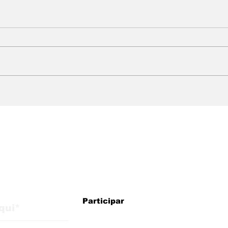
Estratégia não tem
Mud
fronteira
Wha
res
usu
atu
faze
alizações do blog
Participar