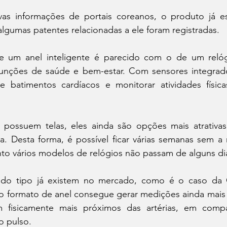
s informações de portais coreanos, o produto já es
lgumas patentes relacionadas a ele foram registradas.
 um anel inteligente é parecido com o de um relógi
funções de saúde e bem-estar. Com sensores integrad
e batimentos cardíacos e monitorar atividades físicas
possuem telas, eles ainda são opções mais atrativas
a. Desta forma, é possível ficar várias semanas sem a 
to vários modelos de relógios não passam de alguns di
s do tipo já existem no mercado, como é o caso da 
o formato de anel consegue gerar medições ainda mais p
m fisicamente mais próximos das artérias, em comp
o pulso.