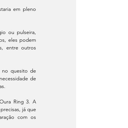
taria em pleno 
o ou pulseira, 
os, eles podem 
, entre outros 
 no quesito de 
necessidade de 
as.
Oura Ring 3. A 
recisas, já que 
aração com os 