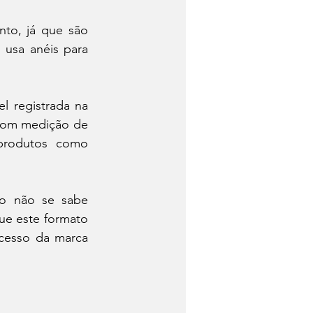
to, já que são 
 usa anéis para 
 registrada na 
com medição de 
produtos como 
o não se sabe 
e este formato 
cesso da marca 