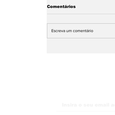
Comentários
Escreva um comentário
A nova busca já
começou: sua empresa
está preparada?
Receba nossas atu