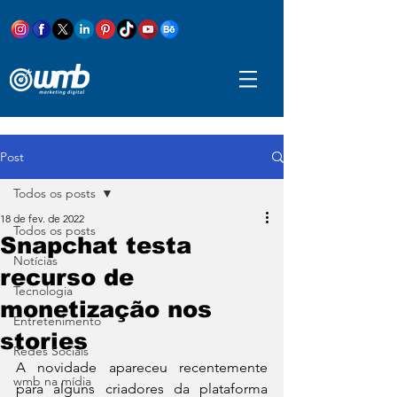
Post
Todos os posts
18 de fev. de 2022
Todos os posts
Snapchat testa
Notícias
recurso de
Tecnologia
monetização nos
Entretenimento
stories
Redes Sociais
A novidade apareceu recentemente 
wmb na mídia
para alguns criadores da plataforma 