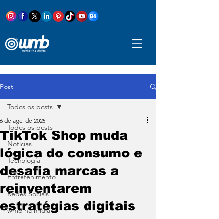
Post
Todos os posts
6 de ago. de 2025
Todos os posts
TikTok Shop muda
Notícias
lógica do consumo e
Tecnologia
desafia marcas a
Entretenimento
reinventarem
Redes Sociais
estratégias digitais
wmb na mídia