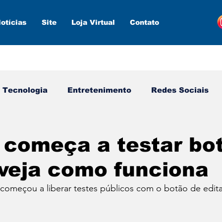
otícias
Site
Loja Virtual
Contato
Tecnologia
Entretenimento
Redes Sociais
s ferramentas
Estratégias
Inteligência Artifici
 começa a testar bo
 veja como funciona
 começou a liberar testes públicos com o botão de edit