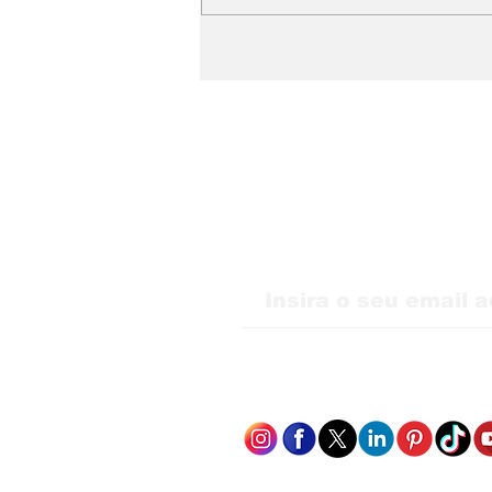
A nova busca já
começou: sua empresa
está preparada?
Receba nossas atu