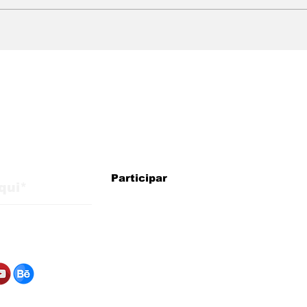
Estratégia não tem
Mud
fronteira
Wha
res
usu
atu
faze
alizações do blog
Participar