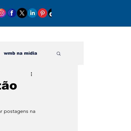
wmb na mídia
al
tão
ar postagens na 