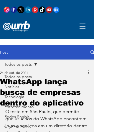
Post
Todos os posts
24 de set. de 2021
Todos os posts
WhatsApp lança
Notícias
busca de empresas
Tecnologia
dentro do aplicativo
Entretenimento
O teste em São Paulo, que permite 
Redes Sociais
que usuários do WhatsApp encontrem 
lojas e serviços em um diretório dentro 
wmb na mídia