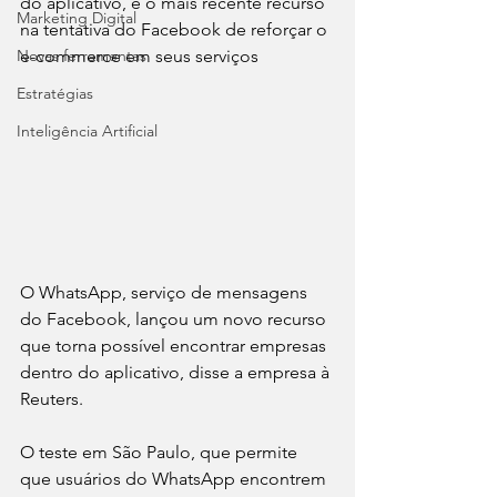
do aplicativo, é o mais recente recurso 
Marketing Digital
na tentativa do Facebook de reforçar o 
Novas ferramentas
e-commerce em seus serviços
Estratégias
Inteligência Artificial
O WhatsApp, serviço de mensagens 
do Facebook, lançou um novo recurso 
que torna possível encontrar empresas 
dentro do aplicativo, disse a empresa à 
Reuters.
O teste em São Paulo, que permite 
que usuários do WhatsApp encontrem 