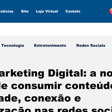
otícias
Site
Loja Virtual
Contato
Tecnologia
Entretenimento
Redes Sociais
s ferramentas
Estratégias
Inteligência Artifici
keting Digital: a n
de consumir conteúd
ade, conexão e
ação nas redes soc