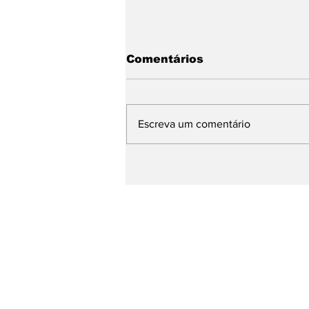
Comentários
Escreva um comentário
WMB Marketing Digital
desembarca na Itália e
amplia atuação na
Europa
Receba nossas atu