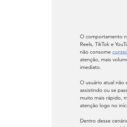
O comportamento nas
Reels, TikTok e You
não consome 
conte
atenção, mais volum
imediato.
O usuário atual não 
assistindo ou se pa
muito mais rápido, 
atenção logo no iníci
Dentro desse cenário