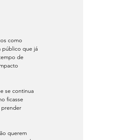
tos como 
público que já 
 tempo de 
impacto 
e se continua 
o ficasse 
o prender 
não querem 