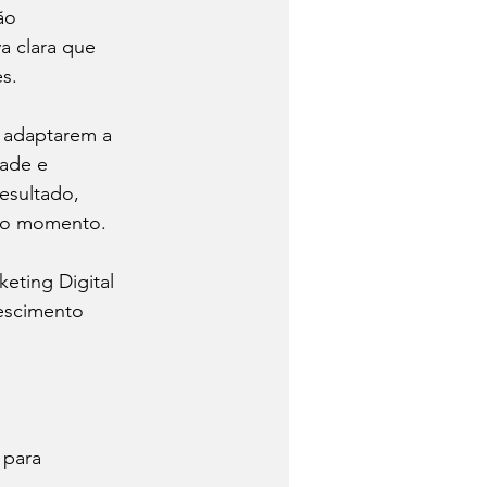
ão 
a clara que 
s.
 adaptarem a 
dade e 
esultado, 
 do momento.
eting Digital 
escimento 
 para 