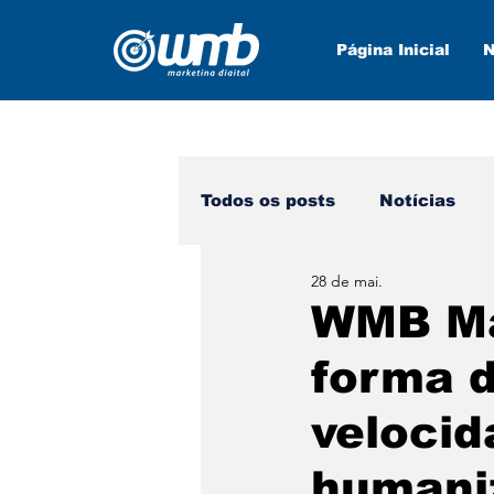
Página Inicial
N
Todos os posts
Notícias
28 de mai.
Marketing Digital
Nova
WMB Mar
forma 
velocid
humaniz