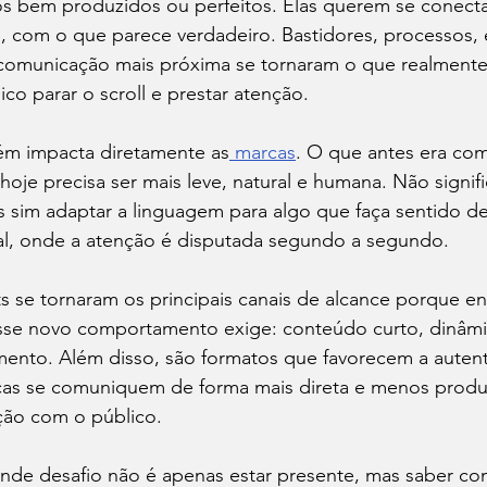
s bem produzidos ou perfeitos. Elas querem se conectar
 com o que parece verdadeiro. Bastidores, processos, e
omunicação mais próxima se tornaram o que realmente
ico parar o scroll e prestar atenção.
m impacta diretamente as
 marcas
. O que antes era co
hoje precisa ser mais leve, natural e humana. Não signif
s sim adaptar a linguagem para algo que faça sentido d
al, onde a atenção é disputada segundo a segundo.
ts se tornaram os principais canais de alcance porque e
se novo comportamento exige: conteúdo curto, dinâmi
mento. Além disso, são formatos que favorecem a autent
as se comuniquem de forma mais direta e menos produz
ção com o público.
ande desafio não é apenas estar presente, mas saber co