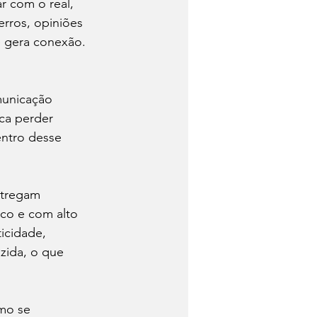
 com o real, 
rros, opiniões 
 gera conexão. 
municação 
ica perder 
entro desse 
ntregam 
co e com alto 
icidade, 
ida, o que 
mo se 