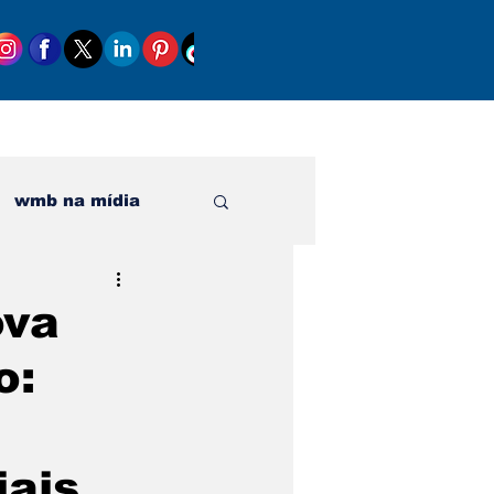
wmb na mídia
al
ova
o:
iais