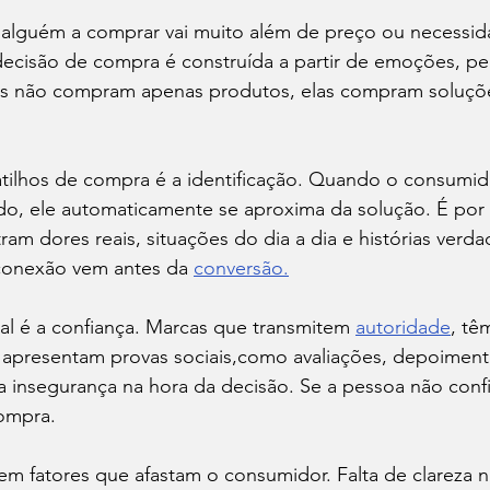
 alguém a comprar vai muito além de preço ou necessid
 decisão de compra é construída a partir de emoções, p
as não compram apenas produtos, elas compram soluçõ
atilhos de compra é a identificação. Quando o consumid
o, ele automaticamente se aproxima da solução. É por 
m dores reais, situações do dia a dia e histórias verd
 conexão vem antes da 
conversão.
al é a confiança. Marcas que transmitem 
autoridade
, tê
 apresentam provas sociais,como avaliações, depoiment
 insegurança na hora da decisão. Se a pessoa não confia
ompra.
tem fatores que afastam o consumidor. Falta de clareza na