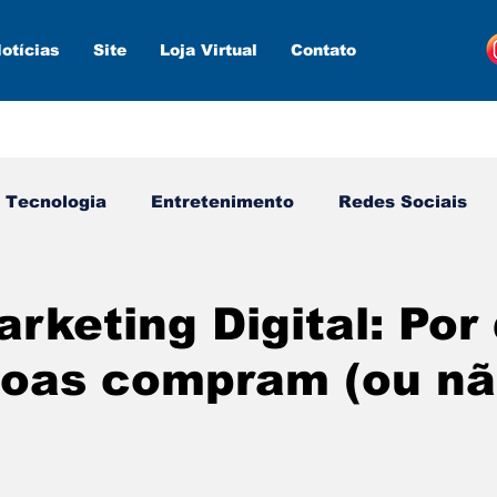
otícias
Site
Loja Virtual
Contato
Tecnologia
Entretenimento
Redes Sociais
s ferramentas
Estratégias
Inteligência Artifici
keting Digital: Por
soas compram (ou nã