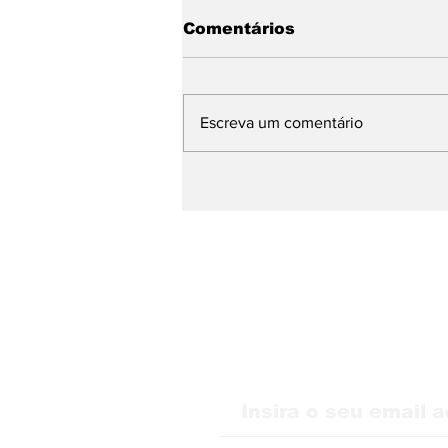
Comentários
Escreva um comentário
WMB Marketing Digital
desembarca na Itália e
amplia atuação na
Europa
Receba nossas atu