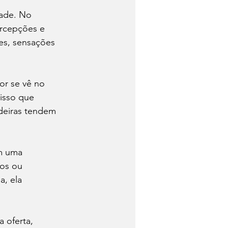
ade. No 
ercepções e 
es, sensações 
or se vê no 
isso que 
adeiras tendem 
m uma 
os ou 
, ela 
 oferta, 