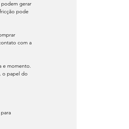
a podem gerar 
fricção pode 
omprar 
 contato com a 
ça e momento. 
, o papel do 
 para 