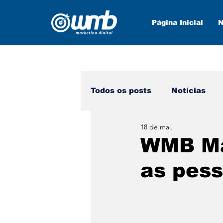
Página Inicial
N
Todos os posts
Notícias
18 de mai.
Marketing Digital
Nova
WMB Mar
as pes