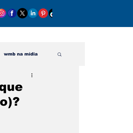
wmb na mídia
al
 que
o)?