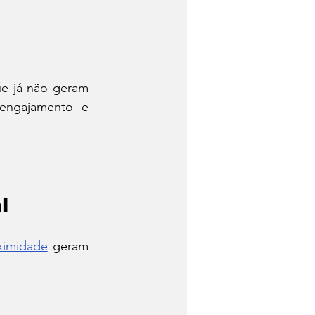
e já não geram 
 engajamento e 
l
ximidade
 geram 