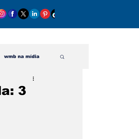
wmb na mídia
al
a: 3