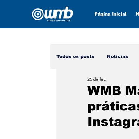
Página Inicial
N
Todos os posts
Notícias
26 de fev.
Marketing Digital
Nova
WMB Mar
prática
Instag