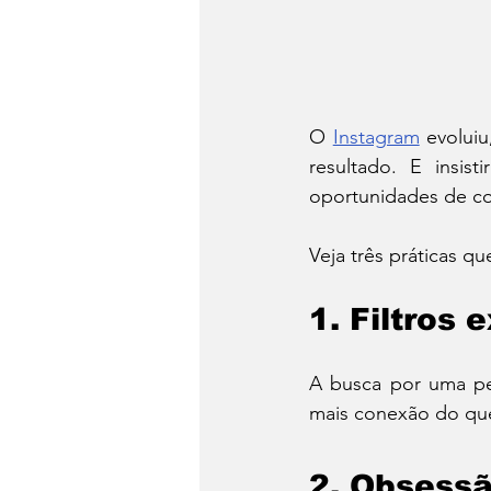
O 
Instagram
 evolui
resultado. E insist
oportunidades de c
Veja três práticas q
1. Filtros 
A busca por uma per
mais conexão do qu
2. Obsessã