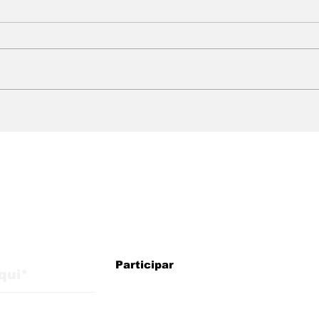
WMB Marketing Digital
A W
realiza o marketing da
Digi
Munrá Semijoias
mar
Del
alizações do blog
Participar