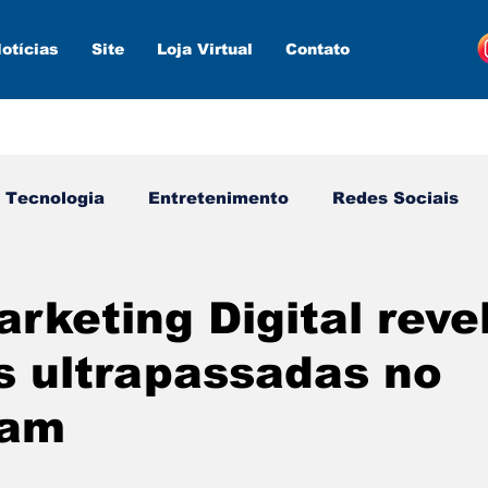
otícias
Site
Loja Virtual
Contato
Tecnologia
Entretenimento
Redes Sociais
s ferramentas
Estratégias
Inteligência Artifici
keting Digital revel
s ultrapassadas no
ram