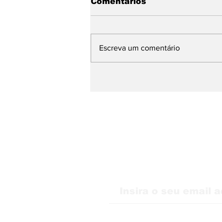
Comentários
Escreva um comentário
WMB Marketing Digital
consolida presença na
Itália e amplia alcance
internacional
Receba nossas atu