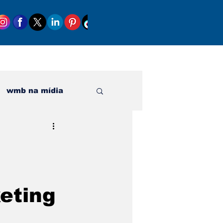
wmb na mídia
al
eting