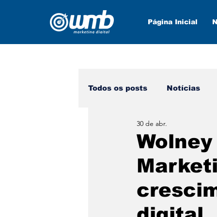
Página Inicial
N
Todos os posts
Notícias
30 de abr.
Marketing Digital
Nova
Wolney
Marketi
crescim
digital