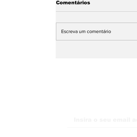
Comentários
Escreva um comentário
WMB Marketing Digital
desembarca na Itália e
amplia atuação na
Europa
Receba nossas atu