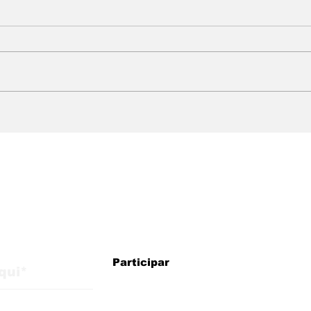
WMB Marketing Digital:
WMB
agência brasileira na
cheg
Itália com estratégias
exp
para crescimento
mer
internacional
alizações do blog
Participar