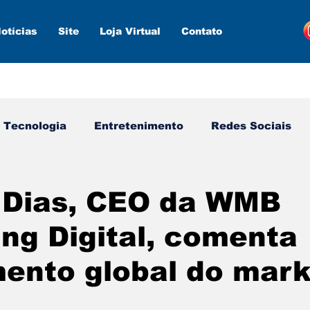
otícias
Site
Loja Virtual
Contato
Tecnologia
Entretenimento
Redes Sociais
s ferramentas
Estratégias
Inteligência Artifici
 Dias, CEO da WMB
ng Digital, comenta
ento global do mark