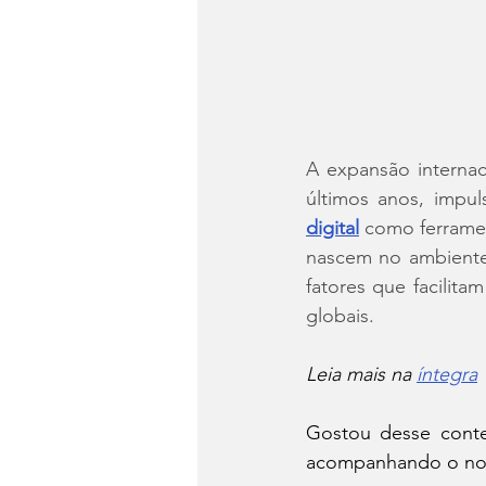
A expansão internaci
últimos anos, impul
digital
 como ferrame
nascem no ambiente 
fatores que facilit
globais.
Leia mais na 
íntegra
Gostou desse conteú
acompanhando o no