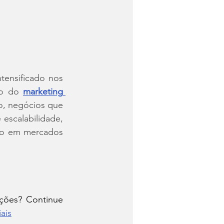
tensificado nos 
ão do 
marketing 
, negócios que 
scalabilidade, 
ão em mercados 
ções? Continue 
ais