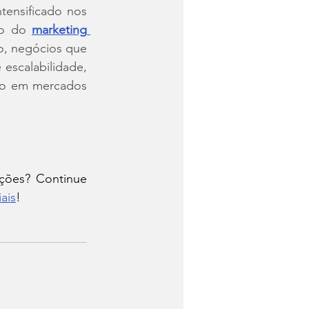
tensificado nos 
ão do 
marketing 
, negócios que 
scalabilidade, 
ão em mercados 
ções? Continue 
ais
!