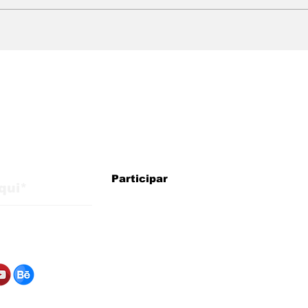
WMB Marketing Digital:
WMB
agência brasileira na
cheg
Itália com estratégias
exp
para crescimento
mer
internacional
alizações do blog
Participar