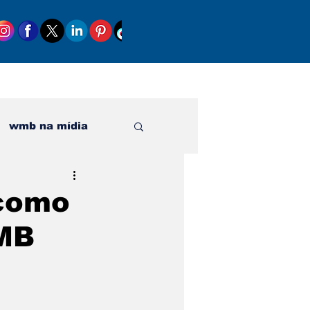
wmb na mídia
al
 como
WMB