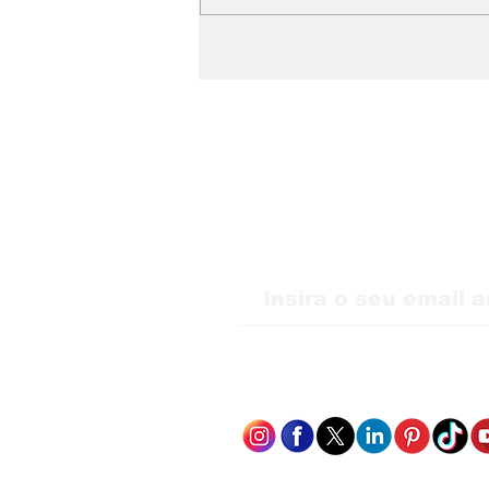
WMB Marketing Digital
desembarca na Itália e
amplia atuação na
Europa
Receba nossas atu