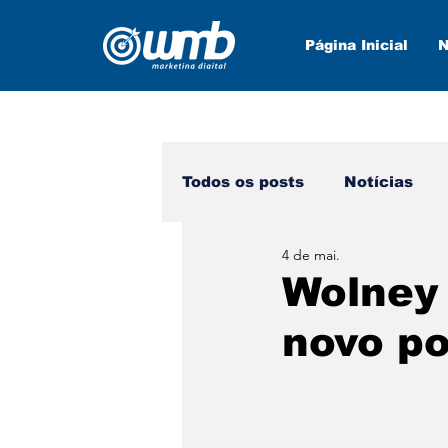
Página Inicial
N
Todos os posts
Notícias
4 de mai.
Marketing Digital
Nova
Wolney 
novo po