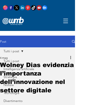
Post
Tutti i post
4 mag
Tutti i post
Wolney Dias evidenzia
Intelligenza artificiale
l’importanza
Strategia
dell’innovazione nel
Notizia
settore digitale
Tecnologia
Divertimento