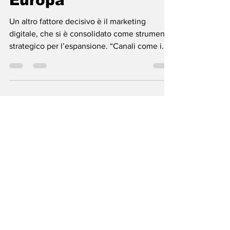
Europa
Un altro fattore decisivo è il marketing
digitale, che si è consolidato come strumento
strategico per l’espansione. “Canali come i
motori di ricerca, i social network e la
pubblicità a pagamento permettono di
raggiungere e segmentare pubblici specifici
in qualsiasi parte del mondo. In questo modo,
le aziende possono testare i mercati, validare
la domanda e adattare rapidamente le
campagne, riducendo rischi e costi di
espansione”, afferma Wolney Dias. Leggi
l’articolo completo