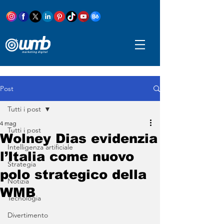
Post
Tutti i post
4 mag
Tutti i post
Wolney Dias evidenzia
Intelligenza artificiale
l’Italia come nuovo
Strategia
polo strategico della
Notizia
WMB
Tecnologia
Divertimento