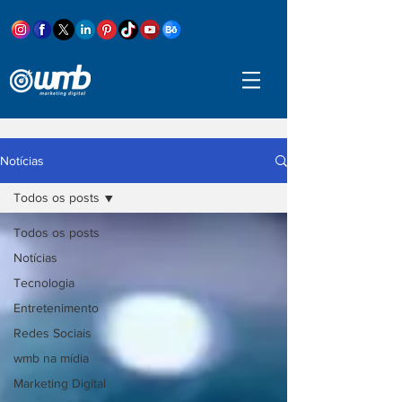
Notícias
Todos os posts
Todos os posts
Notícias
Tecnologia
Entretenimento
Redes Sociais
wmb na mídia
Marketing Digital