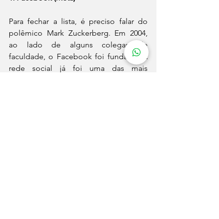
Para fechar a lista, é preciso falar do 
polêmico Mark Zuckerberg. Em 2004, 
ao lado de alguns colegas de 
faculdade, o Facebook foi fundado. A 
rede social já foi uma das mais 
populares do mundo e até hoje é 
utilizada por muitas pessoas.
Porém, inspirado pelas novidades em 
torno do Metaverso, Zuckerberg 
decidiu trocar o nome de sua empresa: 
de Facebook Inc. transformou-se em 
Meta Inc. Atualmente, além do 
Facebook, a companhia também é 
proprietária do Instagram e do 
WhatsApp.