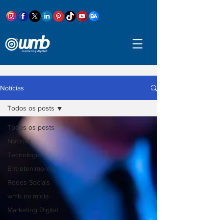
Notícias
Todos os posts
Todos os posts
Notícias
Tecnologia
Entretenimento
Redes Sociais
wmb na mídia
Marketing Digital