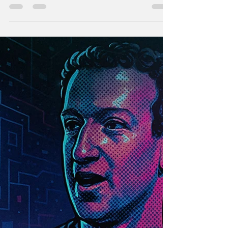
Odete Roitman: o
poder de uma vilã
que virou fenômeno
de Marketing
A trama parou o país e segue sendo o
assunto da semana.