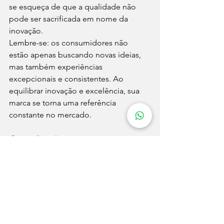
se esqueça de que a qualidade não 
pode ser sacrificada em nome da 
inovação.
Lembre-se: os consumidores não 
estão apenas buscando novas ideias, 
mas também experiências 
excepcionais e consistentes. Ao 
equilibrar inovação e excelência, sua 
marca se torna uma referência 
constante no mercado.
Conclusão
Despertar a autoridade da sua marca 
não é uma tarefa que acontece da 
noite para o dia. Exige tempo, 
dedicação e, principalmente, um 
compromisso genuíno com a 
qualidade e excelência em tudo o que 