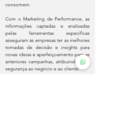
consomem. 
Com o Marketing de Performance, as 
informações captadas e analisadas 
pelas ferramentas específicas 
asseguram às empresas ter as melhores 
tomadas de decisão e insights para 
novas ideias e aperfeiçoamento para as 
anteriores campanhas, atribuindo mais 
segurança ao negócio e ao cliente.
Fonte: Terra
mídia
redes sociais
usuários
marketingdigital
Redes Sociais
Ver tudo
Posts recentes