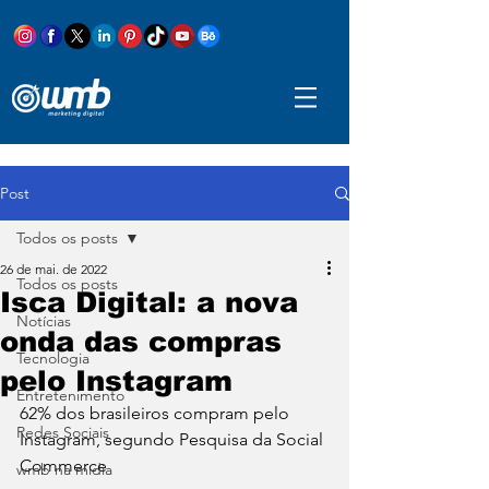
Post
Todos os posts
26 de mai. de 2022
Todos os posts
Isca Digital: a nova
Notícias
onda das compras
Tecnologia
pelo Instagram
Entretenimento
62% dos brasileiros compram pelo 
Redes Sociais
Instagram, segundo Pesquisa da Social 
Commerce
wmb na mídia