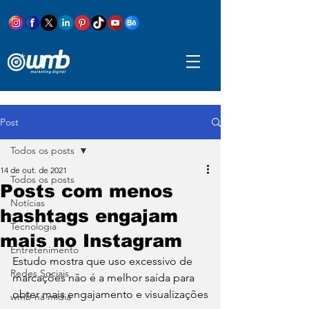
Post
Todos os posts
14 de out. de 2021
Todos os posts
Posts com menos
Notícias
hashtags engajam
Tecnologia
mais no Instagram
Entretenimento
Estudo mostra que uso excessivo de 
Redes Sociais
marcações não é a melhor saída para 
obter mais engajamento e visualizações
wmb na mídia