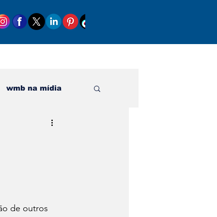
wmb na mídia
al
ão de outros 