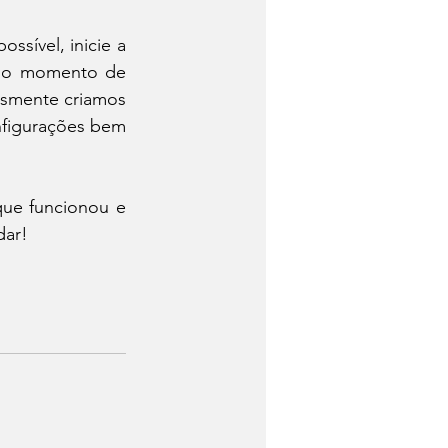
sível, inicie a 
no momento de 
esmente criamos 
nfigurações bem 
ue funcionou e 
dar!