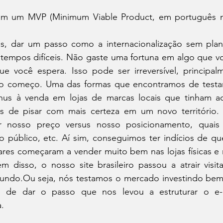
om um MVP (Minimum Viable Product, em português m
os, dar um passo como a internacionalização sem pla
de tempos difíceis. Não gaste uma fortuna em algo que v
ue você espera. Isso pode ser irreversível, principal
o começo. Uma das formas que encontramos de testar
inus à venda em lojas de marcas locais que tinham a
s de pisar com mais certeza em um novo território. 
 nosso preço versus nosso posicionamento, quais 
público, etc. Aí sim, conseguimos ter indícios de qu
ares começaram a vender muito bem nas lojas físicas e
ém disso, o nosso site brasileiro passou a atrair visit
mundo.Ou seja, nós testamos o mercado investindo be
s de dar o passo que nos levou a estruturar o e
a.