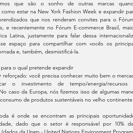
emos que são o sonho de outras marcas quand
 - como estar na New York Fashion Week e expandir par
prendizados que nos renderam convites para o Fórum
s, e recentemente no Fórum E-commerce Brasil, maio
 Latina, justamente para falar dessa internacionaliza
sse espaço para compartilhar com vocês os principa
rnada e, também, desmistificá-la.
para o qual pretende expandir
er reforçado: você precisa conhecer muito bem o mercad
ficar o investimento de tempo/energia/recursos
. No caso da Europa, nós fizemos isso de algumas manei
o consumo de produtos sustentáveis no velho continent
moda é onde se encontram as principais oportunidad
lidade, dado que o setor é responsável por 10% da
 (dados da Unep - United Nations Environment Program