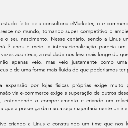
tudo feito pela consultoria eMarketer, o e-commerce 
resce no mundo, tornando super competitivo o ambie
sde o seu nascimento. Nesse cenário, sendo a Linus um
há 3 anos e meio, a internacionalização parecia um p
vezes acontece, a realidade nos leva mais longe do que
ão não apenas veio, mas veio justamente como um
us e de uma forma mais fluída do que poderíamos ter
 expansão por lojas físicas próprias exige muito p
ansão via e-commerce exige a superação de outros desaf
, entendendo o comportamento e criando um relac
nda que a presença da marca seja majoritariamente online
ive criando a Linus e construindo um time que nos le