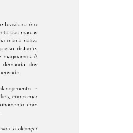
brasileiro é o 
nte das marcas 
a marca nativa 
asso distante. 
 imaginamos. A 
a demanda dos 
 pensado.
lanejamento e 
ios, como criar 
ionamento com 
.
vou a alcançar 