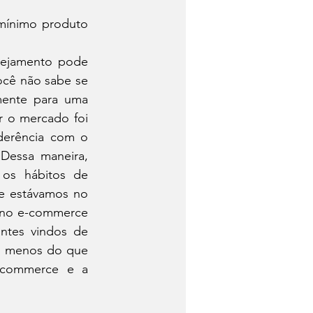
ínimo produto 
nejamento pode 
ocê não sabe se 
mente para uma 
 o mercado foi 
derência com o 
Dessa maneira, 
os hábitos de 
e estávamos no 
 no e-commerce 
antes vindos de 
m menos do que 
-commerce e a 