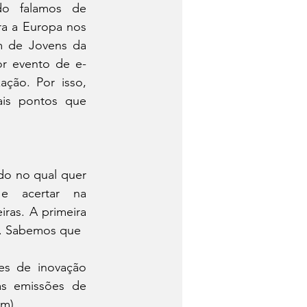
o falamos de 
a a Europa nos 
 de Jovens da 
r evento de e-
ção. Por isso, 
is pontos que 
o no qual quer 
 e acertar na 
ras. A primeira 
e. Sabemos que
es de inovação 
s emissões de 
m),