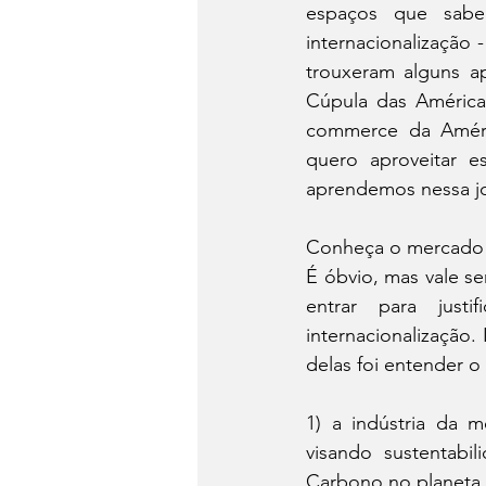
espaços que sab
internacionalização
trouxeram alguns a
Cúpula das América
commerce da América
quero aproveitar e
aprendemos nessa jo
Conheça o mercado 
É óbvio, mas vale s
entrar para justi
internacionalização
delas foi entender 
1) a indústria da 
visando sustentabi
Carbono no planeta,