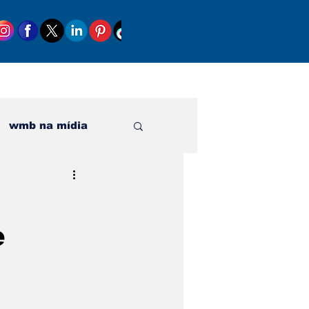
wmb na mídia
al
e