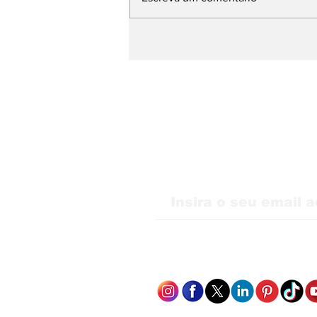
WMB Marketing Digital
desembarca na Itália e
amplia atuação na
Europa
Receba nossas atu