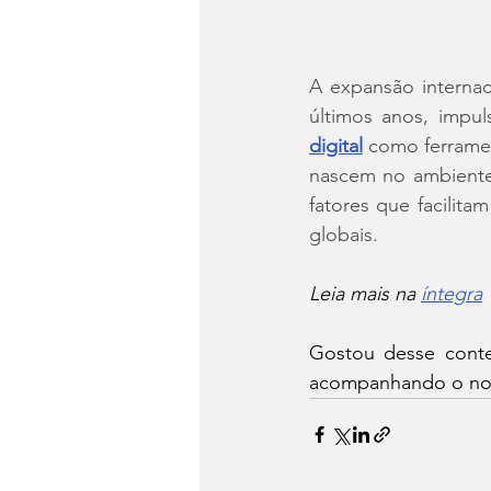
A expansão internaci
últimos anos, impul
digital
 como ferrame
nascem no ambiente 
fatores que facilit
globais.
Leia mais na 
íntegra
Gostou desse conteú
acompanhando o no