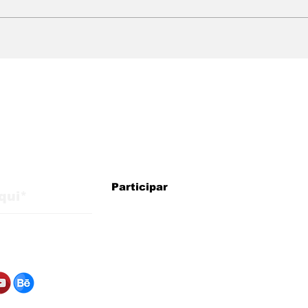
WMB Marketing Digital:
WMB
agência brasileira na
cheg
Itália com estratégias
exp
para crescimento
mer
internacional
alizações do blog
Participar