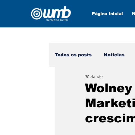
Página Inicial
N
Todos os posts
Notícias
30 de abr.
Marketing Digital
Nova
Wolney
Marketi
crescim