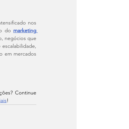
tensificado nos 
ão do 
marketing 
, negócios que 
scalabilidade, 
ão em mercados 
ções? Continue 
ais
!