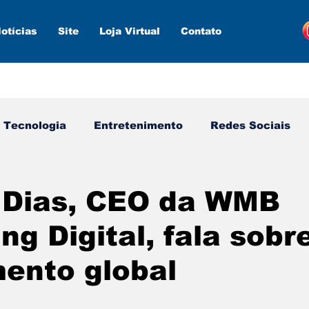
otícias
Site
Loja Virtual
Contato
Tecnologia
Entretenimento
Redes Sociais
s ferramentas
Estratégias
Inteligência Artifici
 Dias, CEO da WMB
ng Digital, fala sobr
ento global