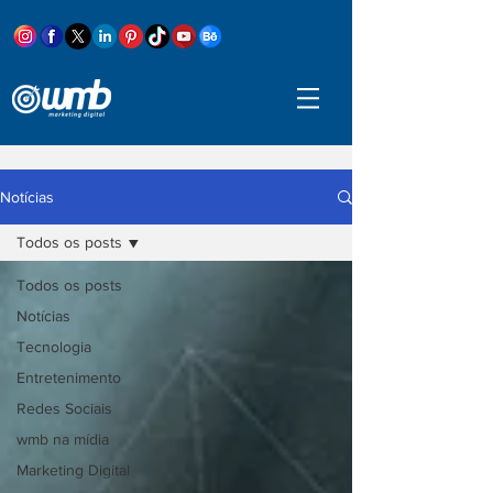
Notícias
Todos os posts
Todos os posts
Notícias
Tecnologia
Entretenimento
Redes Sociais
wmb na mídia
Marketing Digital