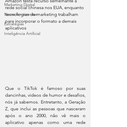
Amazon testa recurso semelhante à 
Marketing Digital
rede social chinesa nos EUA, enquanto 
Novas ferramentas
tecnologias de marketing trabalham 
para incorporar o formato a demais 
Estratégias
aplicativos
Inteligência Artificial
Que o TikTok é famoso por suas 
dancinhas, vídeos de humor e desafios, 
nós já sabemos. Entretanto, a Geração 
Z, que inclui as pessoas que nasceram 
após o ano 2000, não vê mais o 
aplicativo apenas como uma rede 