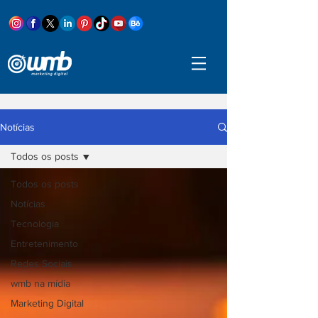
Notícias
Todos os posts
Todos os posts
Notícias
Tecnologia
Entretenimento
Redes Sociais
wmb na mídia
Marketing Digital