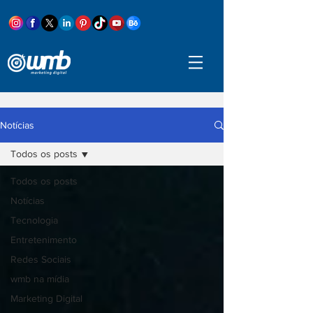
Notícias
Todos os posts
Todos os posts
Notícias
Tecnologia
Entretenimento
Redes Sociais
wmb na mídia
Marketing Digital