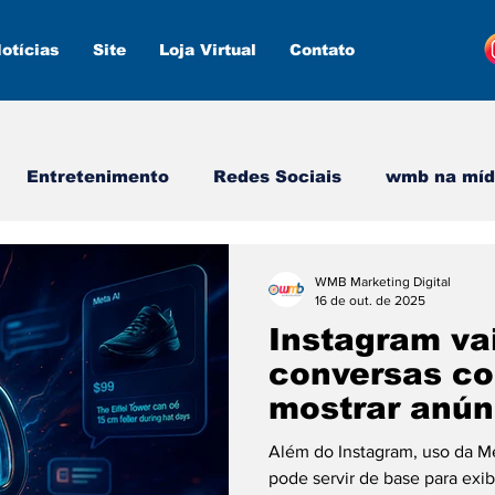
otícias
Site
Loja Virtual
Contato
Entretenimento
Redes Sociais
wmb na míd
s
Estratégias
Inteligência Artificial
WMB Marketing Digital
16 de out. de 2025
Instagram va
conversas co
mostrar anún
Além do Instagram, uso da M
pode servir de base para ex